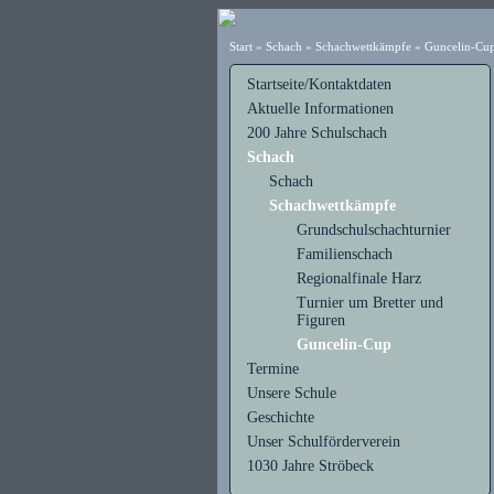
Start
»
Schach
»
Schachwettkämpfe
»
Guncelin-Cu
Startseite/Kontaktdaten
Aktuelle Informationen
200 Jahre Schulschach
Schach
Schach
Schachwettkämpfe
Grundschulschachturnier
Familienschach
Regionalfinale Harz
Turnier um Bretter und
Figuren
Guncelin-Cup
Termine
Unsere Schule
Geschichte
Unser Schulförderverein
1030 Jahre Ströbeck