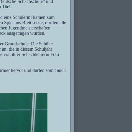
 „Deutsche Schachschule“ und
Titel.
nd eine Schülerin! kamen zum
piel ans Brett setzte, durften alle
schen Jugendmeisterschaften
beck ausgetragen wurden.
der Grundschule.
Die Schüler
 an, die in diesem Schuljahr
e von ihrer Schachlehrerin Frau
urnier hervor und dürfen somit auch