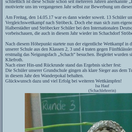
schließlich ist diese Schule schon seit mehreren Jahren anerkannte
motivierte uns im vergangenen Jahr selbst zur Bewerbung um diesen 
Am Freitag, den 14.05.17 war es dann wieder soweit. 13 Schüler u
Vergleichswettkampf nach Ströbeck. Doch ehe man sich zum eigenen S
Halberstädter und Ströbecker Schüler bei den Internationalen Deut
vorbeischauen, die auch in diesem Jahr wieder im Schachdorf Strö
Nach diesem Höhepunkt startete nun der eigentliche Wettkampf in 
unserer Schule aus den Klassen 2, 3 und 4 traten gegen Fünftklässler
erstmalig das Neigungsfach „Schach“ besuchen. Begleitet wurden si
Kliefroth.
Nach einer Hin-und Rückrunde stand das Ergebnis sicher fest:
Die Schüler unserer Grundschule gingen als klare Sieger aus dem T
in diesem Jahr den Wanderpokal behalten.
Glückwunsch dazu und viel Erfolg bei weiteren Wettkämpfen!
Isa Hauf
(Schachlehrerin)