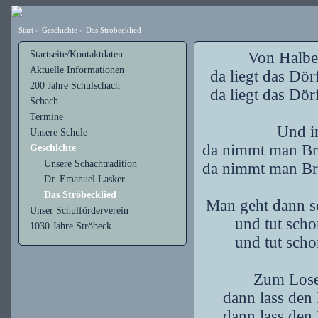
Start
»
Geschichte
»
Das Ströbecklied
Startseite/Kontaktdaten
Von Halbe
Aktuelle Informationen
da liegt das Dör
200 Jahre Schulschach
da liegt das Dör
Schach
Termine
Und i
Unsere Schule
da nimmt man Bret
Geschichte
Unsere Schachtradition
da nimmt man Bret
Dr. Emanuel Lasker
Das Ströbecklied
Man geht dann sc
Unser Schulförderverein
und tut scho
1030 Jahre Ströbeck
und tut scho
Zum Lose
dann lass den 
dann lass den 